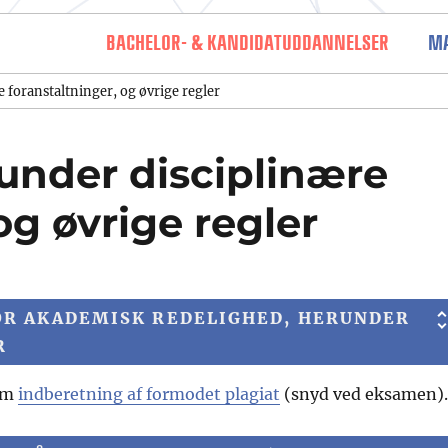
BACHELOR- & KANDIDATUDDANNELSER
MA
mling (SAR)
 foranstaltninger, og øvrige regler
under disciplinære
og øvrige regler
OR AKADEMISK REDELIGHED, HERUNDER
R
 om
indberetning af formodet plagiat
(snyd ved eksamen).