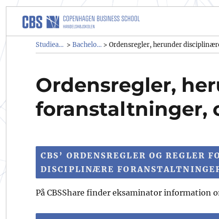
Studieadministrativ regelsa
Studieadministrativ regelsamling (SAR)
Bachelor- & kandidatuddannelser
>
>
Ordensregler, herunder disciplinære
Ordensregler, her
foranstaltninger, 
CBS’ ORDENSREGLER OG REGLER F
DISCIPLINÆRE FORANSTALTNINGE
På CBSShare finder eksaminator information