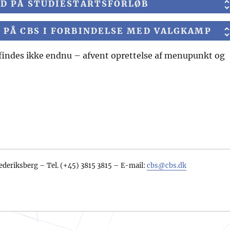
RD PÅ STUDIESTARTSFORLØB
 PÅ CBS I FORBINDELSE MED VALGKAMP
k findes ikke endnu – afvent oprettelse af menupunkt og
ederiksberg – Tel. (+45) 3815 3815 – E-mail:
cbs@cbs.dk