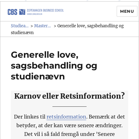
MENU
Studieadministrativ regelsamling
Studieadministrativ regelsamling (SAR)
Masteruddannelser
>
>
Generelle love, sagsbehandling og
(SAR)
studienævn
Generelle love,
sagsbehandling og
studienævn
Karnov eller Retsinformation?
Der linkes til
retsinformation
. Bemærk at det
betyder, at der kan være senere ændringer.
Det vil i så fald fremgå under ’Senere