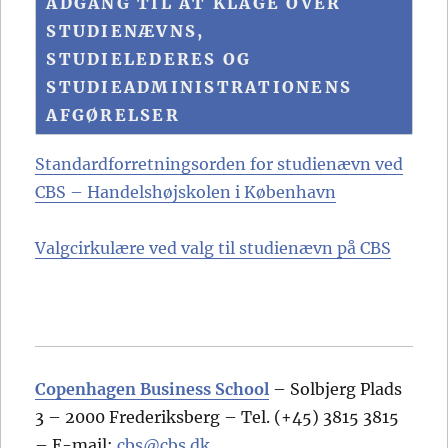
ADGANG TIL AT KLAGE OVER
STUDIENÆVNS,
STUDIELEDERES OG
STUDIEADMINISTRATIONENS
AFGØRELSER
Standardforretningsorden for studienævn ved
CBS – Handelshøjskolen i København
Valgcirkulære ved valg til studienævn på CBS
Copenhagen Business School
– Solbjerg Plads
3 – 2000 Frederiksberg – Tel. (+45) 3815 3815
– E-mail:
cbs@cbs.dk